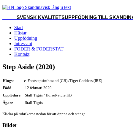
SVENSK KVALITETSUPPFÖDNING TILL SKANDINA
Start
Hästar
Uppfödning
Intressant
FODER & FODERSTAT
Kontakt
Step Aside (2020)
Hingst
e. Footstepsinthesand (GB) /Tiger Goddess (IRE)
Född
12 februari 2020
Uppfödare
Stall Tigris / HorseNature KB
Ägare
Stall Tigris
Klicka på rubrikerna nedan för att öppna och stänga.
Bilder