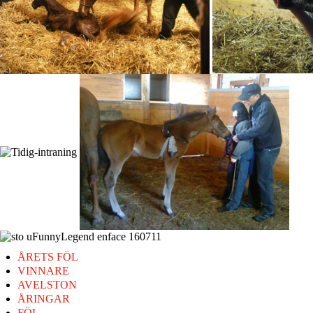
ÅRETS FÖL
VINNARE
AVELSTON
ÅRINGAR
FÖL