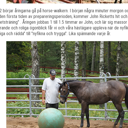
 börjar åringarna gå på horse-walkern. I början några minuter morgon oc
en första tiden av prepareringsperioden, kommer John Ricketts hit och 
etsträning" . Åringen jobbas 1 till 1.5 timmar av John, och lär sig masso
rande och roliga ögonblick får vi och våra hästägare uppleva när de nyfik
tiga och rädda" till "nyfikna och trygga". Lika spännande varje år.