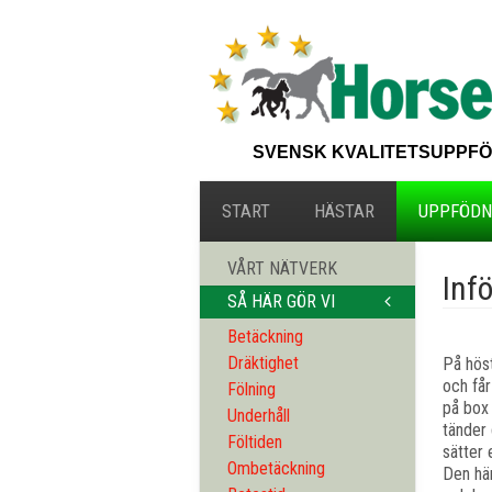
SVENSK KVALITETSUPPFÖDNI
START
HÄSTAR
UPPFÖDN
VÅRT NÄTVERK
Inf
SÅ HÄR GÖR VI
Betäckning
Dräktighet
På höst
och får
Fölning
på box 
Underhåll
tänder 
Föltiden
sätter 
Ombetäckning
Den här