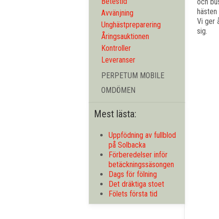
Betestid
och bus
hästen 
Avvänjning
Vi ger 
Unghästpreparering
sig.
Åringsauktionen
Kontroller
Leveranser
PERPETUM MOBILE
OMDÖMEN
Mest lästa:
Uppfödning av fullblod
på Solbacka
Förberedelser inför
betäckningssäsongen
Dags för fölning
Det dräktiga stoet
Fölets första tid