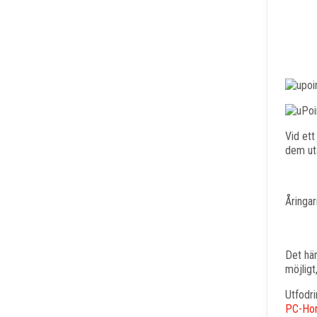
Vid ett
dem uta
Åringar
Det här
möjligt
Utfodri
PC-Ho