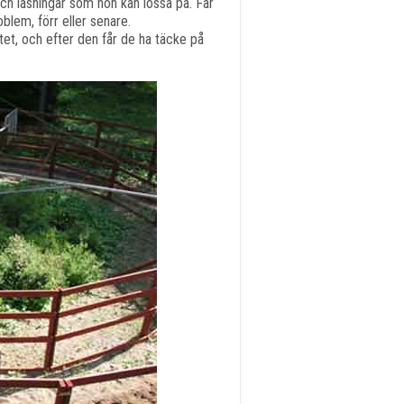
ch låsningar som hon kan lossa på. Får
blem, förr eller senare.
et, och efter den får de ha täcke på