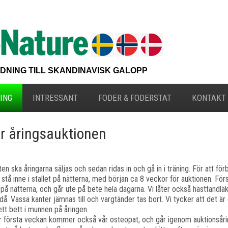
NG TILL SKANDINAVISK GALOPP
ING
INTRESSANT
FODER & FODERSTAT
KONTAKT
ör åringsauktionen
en ska åringarna säljas och sedan ridas in och gå in i träning. För att fö
 stå inne i stallet på nätterna, med början ca 8 veckor för auktionen. Förs
på nätterna, och går ute på bete hela dagarna. Vi låter också hästtand
då. Vassa kanter jämnas till och vargtänder tas bort. Vi tycker att det är 
ett bett i munnen på åringen.
 första veckan kommer också vår osteopat, och går igenom auktionsåring