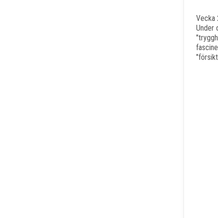
Vecka 2
Under d
"tryggh
fascine
"försik