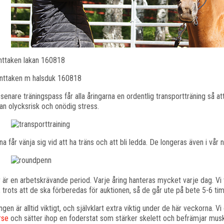
 senare träningspass får alla åringarna en ordentlig transportträning så a
n olycksrisk och onödig stress.
na får vänja sig vid att ha träns och att bli ledda. De longeras även i vår
 är en arbetskrävande period. Varje åring hanteras mycket varje dag. Vi vi
, trots att de ska förberedas för auktionen, så de går ute på bete 5-6 tim
ngen är alltid viktigt, och självklart extra viktig under de här veckorna. 
rse
och sätter ihop en foderstat som stärker skelett och befrämjar muske