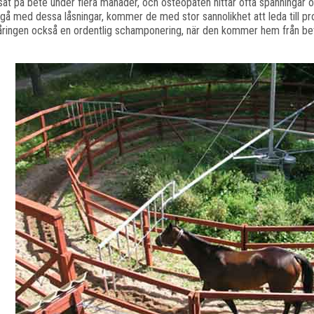
at på bete under flera månader, och osteopaten hittar ofta spänningar o
gå med dessa låsningar, kommer de med stor sannolikhet att leda till pro
åringen också en ordentlig schamponering, när den kommer hem från bet