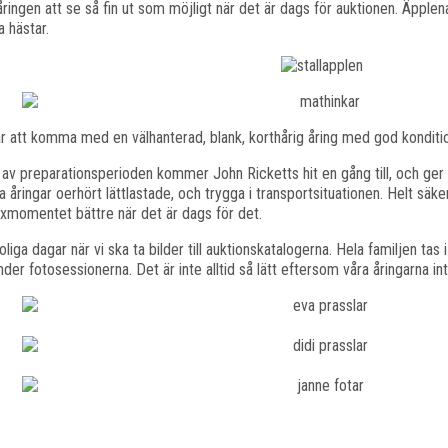
åringen att se så fin ut som möjligt när det är dags för auktionen. Äpplen
a hästar.
r att komma med en välhanterad, blank, korthårig åring med god kondition
t av preparationsperioden kommer John Ricketts hit en gång till, och ger
a åringar oerhört lättlastade, och trygga i transportsituationen. Helt säker
xmomentet bättre när det är dags för det.
roliga dagar när vi ska ta bilder till auktionskatalogerna. Hela familjen tas 
der fotosessionerna. Det är inte alltid så lätt eftersom våra åringarna inte