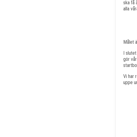
ska få 
alla vår
Målet ä
I slute
gör vår
startbo
Vi har 
uppe un